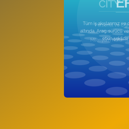
E
Tüm iş akışlarımız ve 
altında. Araç, sürücü 
etkin şekilde